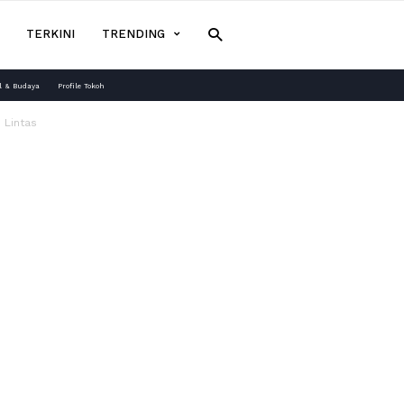
TERKINI
TRENDING
l & Budaya
Profile Tokoh
 Lintas