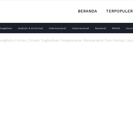
BERANDA
TERPOPULER
tropolitan
Hukum & Kriminal
Internasional
Internasional
Nasional
Politik
Sosia
nunghalu Polres Cimahi Tingkatkan Pengawasan Masyarakat Dan Pantau Lalu