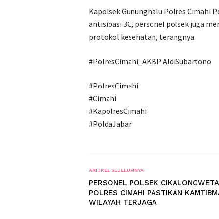
Kapolsek Gununghalu Polres Cimahi P
antisipasi 3C, personel polsek juga
protokol kesehatan, terangnya
#PolresCimahi_AKBP AldiSubartono
#PolresCimahi
#Cimahi
#KapolresCimahi
#PoldaJabar
ARITKEL SEBELUMNYA
PERSONEL POLSEK CIKALONGWET
POLRES CIMAHI PASTIKAN KAMTIBM
WILAYAH TERJAGA