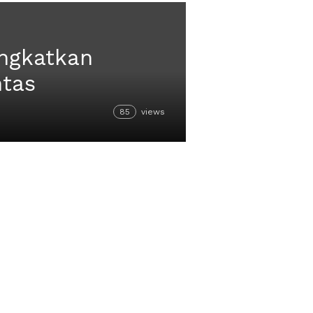
ingkatkan
ntas
85
views