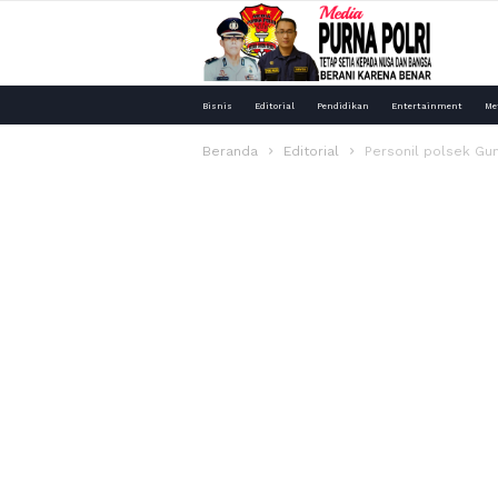
Media
Bisnis
Editorial
Pendidikan
Entertainment
Me
Purna
Beranda
Editorial
Personil polsek Gu
Polri