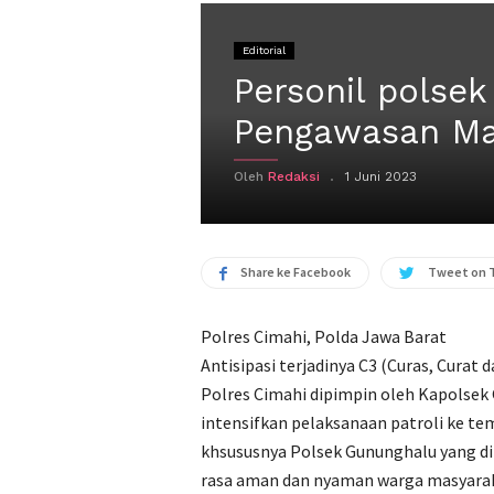
Editorial
Personil polse
Pengawasan Mas
Oleh
Redaksi
1 Juni 2023
Share ke Facebook
Tweet on 
Polres Cimahi, Polda Jawa Barat
Antisipasi terjadinya C3 (Curas, Cura
Polres Cimahi dipimpin oleh Kapolse
intensifkan pelaksanaan patroli ke te
khsususnya Polsek Gununghalu yang d
rasa aman dan nyaman warga masyara